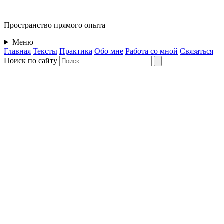
Пространство
прямого опыта
Меню
Главная
Тексты
Практика
Обо мне
Работа со мной
Связаться
Поиск по сайту