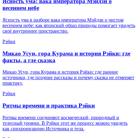
Ясность ума: вака императора Мэйдзи о
весеннем небе
Ясность ума в разборе вака императора Мэйдзи о чистом
весеннем небе: как японский образ природы помогает увидеть
своё внутреннее пространство.
Рэйки
Микао Усуи, гора Курама и история Рэйки: где
факты, а где сказка
Микао Усуи, гора Курама и история Рэйки: где ранние
источники, где поздние рассказы и почему сказка не отменяет
практику.
Рэйки
Ритмы времени и практика Рэйки
Ритмы времени соединяют космический, природный и
телесный уровни. В Рэйки этот же процесс можно увидеть
как синхронизацию Источника и тела.