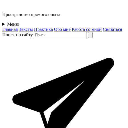
Пространство
прямого опыта
Меню
Главная
Тексты
Практика
Обо мне
Работа со мной
Связаться
Поиск по сайту