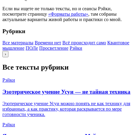
Если вы ищете не только тексты, но и сеансы Рэйки,
посмотрите страницу
«Форматы работы»
, там собраны
актуальные варианты живой работы и практики со мной.
Рубрики
Все материалы
Времени нет
Всё происходит само
Квантовое
мышление
ПОЛе
Просветление
Рэйки
›
Все тексты рубрики
Рэйки
Эзотерическое учение Усуи — не тайная техника
Эзотерическое учение Усуи можно понять не как технику для
избранных, а как практику, которая раскрывается по мере
готовности ученика.
Рэйки